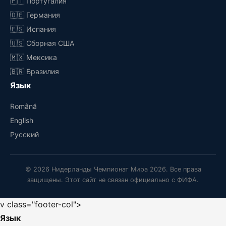
🇵🇹 Португалия
🇩🇪 Германия
🇪🇸 Испания
🇺🇸 Сборная США
🇲🇽 Мексика
🇧🇷 Бразилия
Язык
Română
English
Русский
© 2026 Нидерланды Чемпионат Мира 2026. Все права
защищены. Этот сайт не связан официально с ФИФА.
v class="footer-col">
Язык