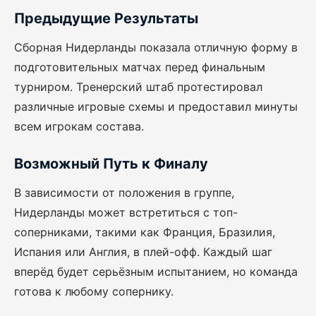
Предыдущие Результаты
Сборная Нидерланды показала отличную форму в
подготовительных матчах перед финальным
турниром. Тренерский штаб протестировал
различные игровые схемы и предоставил минуты
всем игрокам состава.
Возможный Путь к Финалу
В зависимости от положения в группе,
Нидерланды может встретиться с топ-
соперниками, такими как Франция, Бразилия,
Испания или Англия, в плей-офф. Каждый шаг
вперёд будет серьёзным испытанием, но команда
готова к любому сопернику.