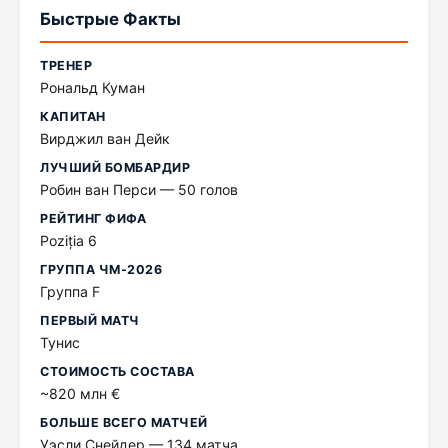
Быстрые Факты
ТРЕНЕР
Рональд Куман
КАПИТАН
Вирджил ван Дейк
ЛУЧШИЙ БОМБАРДИР
Робин ван Перси — 50 голов
РЕЙТИНГ ФИФА
Poziția 6
ГРУППА ЧМ-2026
Группа F
ПЕРВЫЙ МАТЧ
Тунис
СТОИМОСТЬ СОСТАВА
~820 млн €
БОЛЬШЕ ВСЕГО МАТЧЕЙ
Уэсли Снейдер — 134 матча