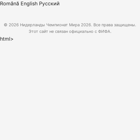
Română
English
Русский
© 2026 Нидерланды Чемпионат Мира 2026. Все права защищены.
Этот сайт не связан официально с ФИФА.
html>